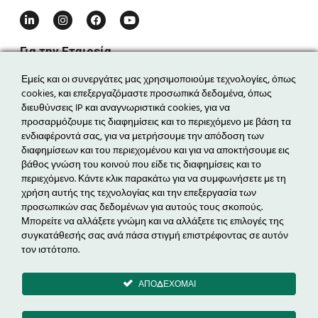
Για την Εταιρεία
Η εταιρεία
Εμείς και οι συνεργάτες μας χρησιμοποιούμε τεχνολογίες, όπως
cookies, και επεξεργαζόμαστε προσωπικά δεδομένα, όπως
Η ομάδα
διευθύνσεις IP και αναγνωριστικά cookies, για να
Τα νέα μας
προσαρμόζουμε τις διαφημίσεις και το περιεχόμενο με βάση τα
Επικοινωνία
ενδιαφέροντά σας, για να μετρήσουμε την απόδοση των
διαφημίσεων και του περιεχομένου και για να αποκτήσουμε εις
βάθος γνώση του κοινού που είδε τις διαφημίσεις και το
Δραστηριότητες
περιεχόμενο. Κάντε κλικ παρακάτω για να συμφωνήσετε με τη
Ενεργειακά Έργα
χρήση αυτής της τεχνολογίας και την επεξεργασία των
προσωπικών σας δεδομένων για αυτούς τους σκοπούς.
Ηλεκτροκίνηση
Μπορείτε να αλλάξετε γνώμη και να αλλάξετε τις επιλογές της
Εξοικονόμηση Ενέργειας & EPC
συγκατάθεσής σας ανά πάσα στιγμή επιστρέφοντας σε αυτόν
Διαχείριση Ενέργειας
τον ιστότοπο.
ΑΠΟΔΕΧΟΜΑΙ
Μέτοχος