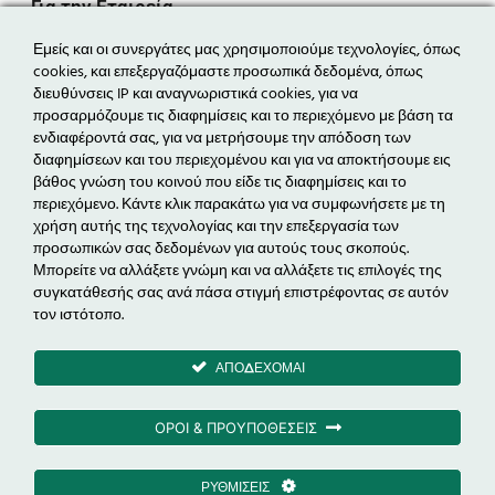
Για την Εταιρεία
Η εταιρεία
Εμείς και οι συνεργάτες μας χρησιμοποιούμε τεχνολογίες, όπως
cookies, και επεξεργαζόμαστε προσωπικά δεδομένα, όπως
Η ομάδα
διευθύνσεις IP και αναγνωριστικά cookies, για να
Τα νέα μας
προσαρμόζουμε τις διαφημίσεις και το περιεχόμενο με βάση τα
ενδιαφέροντά σας, για να μετρήσουμε την απόδοση των
Επικοινωνία
διαφημίσεων και του περιεχομένου και για να αποκτήσουμε εις
βάθος γνώση του κοινού που είδε τις διαφημίσεις και το
Δραστηριότητες
περιεχόμενο. Κάντε κλικ παρακάτω για να συμφωνήσετε με τη
Ενεργειακά Έργα
χρήση αυτής της τεχνολογίας και την επεξεργασία των
προσωπικών σας δεδομένων για αυτούς τους σκοπούς.
Ηλεκτροκίνηση
Μπορείτε να αλλάξετε γνώμη και να αλλάξετε τις επιλογές της
Εξοικονόμηση Ενέργειας & EPC
συγκατάθεσής σας ανά πάσα στιγμή επιστρέφοντας σε αυτόν
τον ιστότοπο.
Διαχείριση Ενέργειας
ΑΠΟΔΕΧΟΜΑΙ
Μέτοχος
ΟΡΟΙ & ΠΡΟΥΠΟΘΕΣΕΙΣ
ΡΥΘΜΙΣΕΙΣ