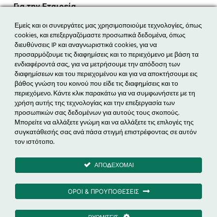
Για την Εταιρεία
Η εταιρεία
Εμείς και οι συνεργάτες μας χρησιμοποιούμε τεχνολογίες, όπως
cookies, και επεξεργαζόμαστε προσωπικά δεδομένα, όπως
Η ομάδα
διευθύνσεις IP και αναγνωριστικά cookies, για να
Τα νέα μας
προσαρμόζουμε τις διαφημίσεις και το περιεχόμενο με βάση τα
Επικοινωνία
ενδιαφέροντά σας, για να μετρήσουμε την απόδοση των
διαφημίσεων και του περιεχομένου και για να αποκτήσουμε εις
βάθος γνώση του κοινού που είδε τις διαφημίσεις και το
Δραστηριότητες
περιεχόμενο. Κάντε κλικ παρακάτω για να συμφωνήσετε με τη
Ενεργειακά Έργα
χρήση αυτής της τεχνολογίας και την επεξεργασία των
προσωπικών σας δεδομένων για αυτούς τους σκοπούς.
Ηλεκτροκίνηση
Μπορείτε να αλλάξετε γνώμη και να αλλάξετε τις επιλογές της
Εξοικονόμηση Ενέργειας & EPC
συγκατάθεσής σας ανά πάσα στιγμή επιστρέφοντας σε αυτόν
Διαχείριση Ενέργειας
τον ιστότοπο.
ΑΠΟΔΕΧΟΜΑΙ
Μέτοχος
ΟΡΟΙ & ΠΡΟΥΠΟΘΕΣΕΙΣ