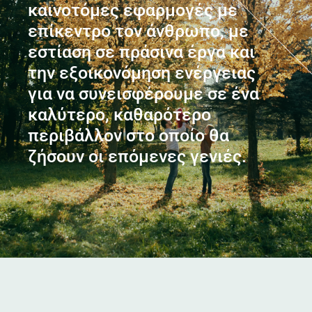
καινοτόμες εφαρμογές με
επίκεντρο τον άνθρωπο, με
εστίαση σε πράσινα έργα και
την εξοικονόμηση ενέργειας
για να συνεισφέρουμε σε ένα
καλύτερο, καθαρότερο
περιβάλλον στο οποίο θα
ζήσουν οι επόμενες γενιές.