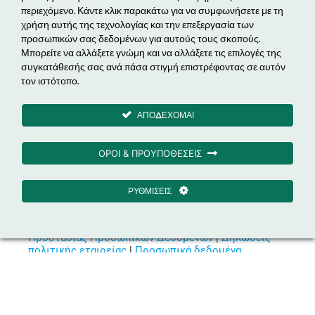
περιεχόμενο. Κάντε κλικ παρακάτω για να συμφωνήσετε με τη
Ενεργειακά Έργα
χρήση αυτής της τεχνολογίας και την επεξεργασία των
προσωπικών σας δεδομένων για αυτούς τους σκοπούς.
Ηλεκτροκίνηση
Μπορείτε να αλλάξετε γνώμη και να αλλάξετε τις επιλογές της
Εξοικονόμηση Ενέργειας & EPC
συγκατάθεσής σας ανά πάσα στιγμή επιστρέφοντας σε αυτόν
τον ιστότοπο.
Διαχείριση Ενέργειας
ΑΠΟΔΕΧΟΜΑΙ
Μέτοχος
ΟΡΟΙ & ΠΡΟΥΠΟΘΕΣΕΙΣ
ΡΥΘΜΙΣΕΙΣ
© 2026 iXion Energy |
Όροι Χρήσης PlugQ
|
Πολιτική
Προστασίας Προσωπικών Δεδομένων
|
Δηλώσεις
πολιτικής εταιρείας
|
Προσωπικά δεδομένα
Designed & Developed by MDesigners