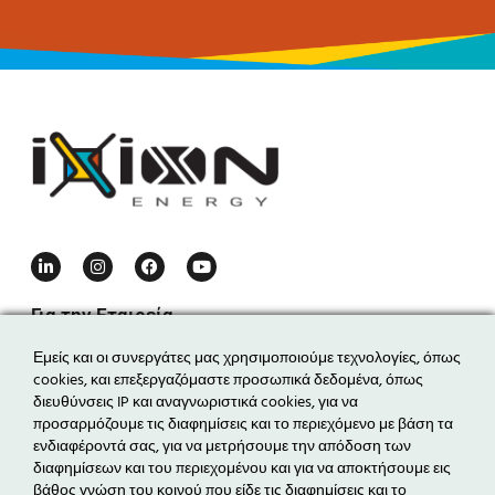
Για την Εταιρεία
Η εταιρεία
Εμείς και οι συνεργάτες μας χρησιμοποιούμε τεχνολογίες, όπως
cookies, και επεξεργαζόμαστε προσωπικά δεδομένα, όπως
Η ομάδα
διευθύνσεις IP και αναγνωριστικά cookies, για να
Τα νέα μας
προσαρμόζουμε τις διαφημίσεις και το περιεχόμενο με βάση τα
ενδιαφέροντά σας, για να μετρήσουμε την απόδοση των
Επικοινωνία
διαφημίσεων και του περιεχομένου και για να αποκτήσουμε εις
βάθος γνώση του κοινού που είδε τις διαφημίσεις και το
Δραστηριότητες