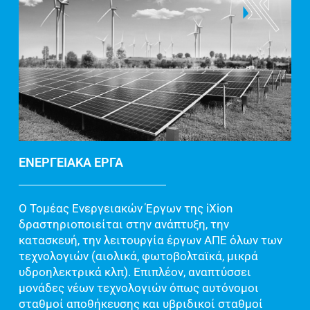
ΕΝΕΡΓΕΙΑΚΑ ΕΡΓΑ
Ο Τομέας Ενεργειακών Έργων της iXion
δραστηριοποιείται στην ανάπτυξη, την
κατασκευή, την λειτουργία έργων ΑΠΕ όλων των
τεχνολογιών (αιολικά, φωτοβολταϊκά, μικρά
υδροηλεκτρικά κλπ). Επιπλέον, αναπτύσσει
μονάδες νέων τεχνολογιών όπως αυτόνομοι
σταθμοί αποθήκευσης και υβριδικοί σταθμοί