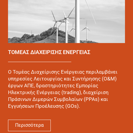
ΤΟΜΕΑΣ ΔΙΑΧΕΙΡΙΣΗΣ ΕΝΕΡΓΕΙΑΣ
O Τομέας Διαχείρισης Ενέργειας περιλαμβάνει
υπηρεσίες Λειτουργίας και Συντήρησης (O&M)
έργων ΑΠΕ, δραστηριότητες Εμπορίας
Ηλεκτρικής Ενέργειας (trading), διαχείριση
Πράσινων Διμερών Συμβολαίων (PPAs) και
Εγγυήσεων Προέλευσης (GOs).
Περισσότερα