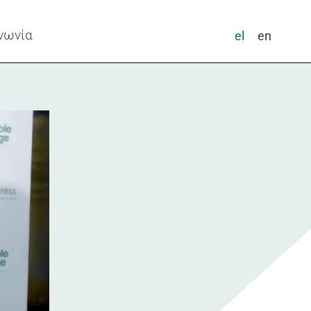
νωνία
el
en