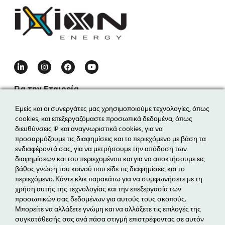
Για την Εταιρεία
Η εταιρεία
Εμείς και οι συνεργάτες μας χρησιμοποιούμε τεχνολογίες, όπως
cookies, και επεξεργαζόμαστε προσωπικά δεδομένα, όπως
Η ομάδα
διευθύνσεις IP και αναγνωριστικά cookies, για να
Τα νέα μας
προσαρμόζουμε τις διαφημίσεις και το περιεχόμενο με βάση τα
ενδιαφέροντά σας, για να μετρήσουμε την απόδοση των
Επικοινωνία
διαφημίσεων και του περιεχομένου και για να αποκτήσουμε εις
βάθος γνώση του κοινού που είδε τις διαφημίσεις και το
Δραστηριότητες
περιεχόμενο. Κάντε κλικ παρακάτω για να συμφωνήσετε με τη
Ενεργειακά Έργα
χρήση αυτής της τεχνολογίας και την επεξεργασία των
προσωπικών σας δεδομένων για αυτούς τους σκοπούς.
Ηλεκτροκίνηση
Μπορείτε να αλλάξετε γνώμη και να αλλάξετε τις επιλογές της
Εξοικονόμηση Ενέργειας & EPC
συγκατάθεσής σας ανά πάσα στιγμή επιστρέφοντας σε αυτόν