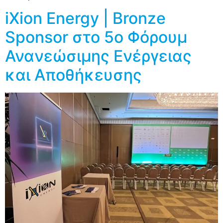
iXion Energy | Bronze
Sponsor στο 5ο Φόρουμ
Ανανεώσιμης Ενέργειας
και Αποθήκευσης