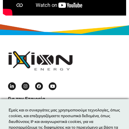
Για την Εταιρεία
Η εταιρεία
Εμείς και οι συνεργάτες μας χρησιμοποιούμε τεχνολογίες, όπως
cookies, και επεξεργαζόμαστε προσωπικά δεδομένα, όπως
Η ομάδα
διευθύνσεις IP και αναγνωριστικά cookies, για να
Τα νέα μας
προσαρμόζουμε τις διαφημίσεις και το περιεχόμενο με βάση τα