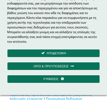
ενδιαφέροντά σας, για να μετρήσουμε την απόδοση των
Επικοινωνία
διαφημίσεων και του περιεχομένου και για να αποκτήσουμε εις
βάθος γνώση του κοινού που είδε τις διαφημίσεις και το
Δραστηριότητες
περιεχόμενο. Κάντε κλικ παρακάτω για να συμφωνήσετε με τη
Ενεργειακά Έργα
χρήση αυτής της τεχνολογίας και την επεξεργασία των
προσωπικών σας δεδομένων για αυτούς τους σκοπούς.
Ηλεκτροκίνηση
Μπορείτε να αλλάξετε γνώμη και να αλλάξετε τις επιλογές της
Εξοικονόμηση Ενέργειας & EPC
συγκατάθεσής σας ανά πάσα στιγμή επιστρέφοντας σε αυτόν
τον ιστότοπο.
Διαχείριση Ενέργειας
ΑΠΟΔΕΧΟΜΑΙ
Μέτοχος
ΟΡΟΙ & ΠΡΟΥΠΟΘΕΣΕΙΣ
ΡΥΘΜΙΣΕΙΣ
© 2026 iXion Energy |
Όροι Χρήσης PlugQ
|
Πολιτική
Προστασίας Προσωπικών Δεδομένων
|
Δηλώσεις
πολιτικής εταιρείας
|
Προσωπικά δεδομένα
Designed & Developed by MDesigners